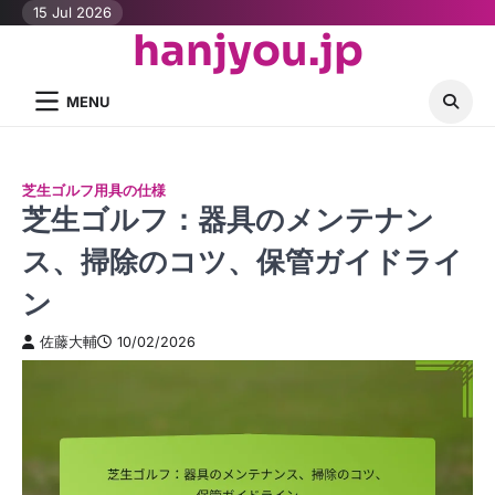
Skip
15 Jul 2026
hanjyou.jp
to
content
MENU
芝生ゴルフ用具の仕様
芝生ゴルフ：器具のメンテナン
ス、掃除のコツ、保管ガイドライ
ン
佐藤大輔
10/02/2026