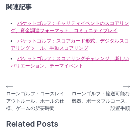
関連記事
バケットゴルフ：チャリティイベントのスコアリン
グ、資金調達フォーマット、コミュニティプレイ
バケットゴルフ：スコアカード形式、デジタルスコ
アリングツール、手動スコアリング
バケットゴルフ：スコアリングチャレンジ、楽しい
バリエーション、テーマイベント
P
⟵
⟶
ローンゴルフ：コースレイ
ローンゴルフ：輸送可能な
o
アウトルール、ホールの仕
機器、ポータブルコース、
s
様、ゲームの所要時間
設置手順
t
Related Posts
n
a