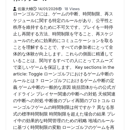
佐藤大輔
14/01/2026
18 Views
ローンゴルフには、ゲームの中断、時間制限、再ス
ケジュールに関する特定のルールがあり、公平性と
秩序を維持するために不可欠です。プレイを一時停
止し再開する方法、時間制限を守ること、再スケジ
ュールのために効果的にコミュニケーションを取る
ことを理解することで、すべての参加者にとって全
体的な体験が向上します。これらの側面に精通して
いることは、関与するすべての人にとってスムーズ
で楽しいゲームを保証します。 Key sections in the
article: Toggle ローンゴルフにおけるゲーム中断の
ルールとは？ ローンゴルフにおけるゲーム中断の定
義 ゲーム中断の一般的な原因 統括団体からの公式ガ
イドライン プレイヤー関連の中断への対処 天候関連
の中断への対処 中断後のプレイ再開のプロトコル ロ
ーンゴルフゲームの時間制限は何ですか？ 異なる形
式の標準時間制限 時間制限を超えた場合の結果 プレ
イ中の効果的な時間管理のための戦略 地域のルール
に基づく時間制限の変動 ローンゴルフのゲームを再