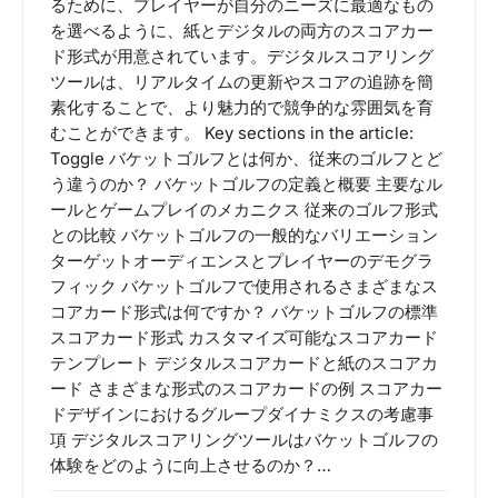
るために、プレイヤーが自分のニーズに最適なもの
を選べるように、紙とデジタルの両方のスコアカー
ド形式が用意されています。デジタルスコアリング
ツールは、リアルタイムの更新やスコアの追跡を簡
素化することで、より魅力的で競争的な雰囲気を育
むことができます。 Key sections in the article:
Toggle バケットゴルフとは何か、従来のゴルフとど
う違うのか？ バケットゴルフの定義と概要 主要なル
ールとゲームプレイのメカニクス 従来のゴルフ形式
との比較 バケットゴルフの一般的なバリエーション
ターゲットオーディエンスとプレイヤーのデモグラ
フィック バケットゴルフで使用されるさまざまなス
コアカード形式は何ですか？ バケットゴルフの標準
スコアカード形式 カスタマイズ可能なスコアカード
テンプレート デジタルスコアカードと紙のスコアカ
ード さまざまな形式のスコアカードの例 スコアカー
ドデザインにおけるグループダイナミクスの考慮事
項 デジタルスコアリングツールはバケットゴルフの
体験をどのように向上させるのか？…