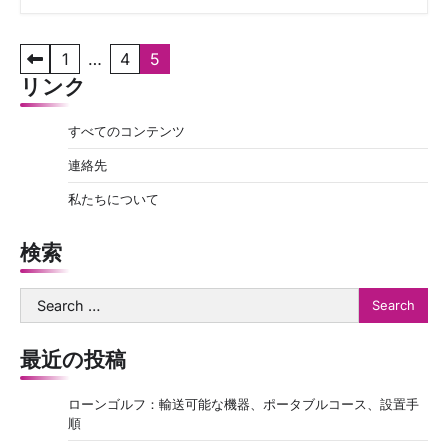
P
1
…
4
5
リンク
o
s
すべてのコンテンツ
t
連絡先
s
私たちについて
p
a
検索
g
Search
i
for:
n
最近の投稿
a
t
ローンゴルフ：輸送可能な機器、ポータブルコース、設置手
順
i