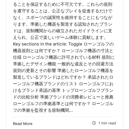
ることを保証するために不可欠です。これらの規則
を遵守することは、公正なプレイを促進するだけで
なく、スポーツの誠実性を維持することにもつなが
ります。準拠した機器を製造する認知されたブラン
ドは、規制機関からの確立されたガイドラインに支
えられ、公正で楽しいゲーム体験に貢献します。
Key sections in the article: Toggle ローンゴルフの
機器規則とは何ですか？ ローンゴルフ機器の寸法と
仕様 ローンゴルフ機器に許可されている材料 規則に
準拠したデザイン機能 一般的な違反とその回避方法
規則の更新とその影響 準拠したローンゴルフ機器を
製造しているブランドはどれですか？ 承認されたロ
ーンゴルフ機器ブランドのリスト ローンゴルフにお
けるブランド承認の基準 トップローンゴルフブラン
ドの比較分析 準拠ブランドの消費者レビューと推薦
ローンゴルフの準拠基準とは何ですか？ ローンゴル
フの準拠を監視する規制機関…
1 min read
Read More