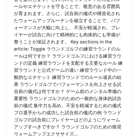
ールやエチケットを守ることで、敬意のある雰囲気
が育まれます。さらに、試合前の儀式や構造化され
たウォームアップルーチンを確立することで、パフ
ォーマンスが大幅に向上し、不安が軽減され、プレ
イヤーが試合に向けて精神的にも肉体的にも準備が
整うことが保証されます。 Key sections in the
article: Toggle ラウンドゴルフの練習ラウンドのル
ールは何ですか？ ラウンドゴルフにおける練習ラウ
ンドの定義 練習ラウンドを支配する主要なルール 練
習ラウンドと公式ゲームの違い 練習ラウンド中の一
般的なエチケット 練習ラウンドでのルール違反の結
果 ラウンドゴルフでパフォーマンスを向上させる試
合前の儀式は何ですか？ ゲーム前のメンタル準備の
重要性 ラウンドゴルフのための一般的な身体的試合
前の儀式 集中力を高め、不安を軽減するための儀式
プロ選手からの成功した試合前の儀式の例 ラウンド
ゴルフの試合前にプレイヤーはどのようにウォーム
アップすべきですか？ ラウンドゴルフのための推奨
ウォームアップエクササイズ…